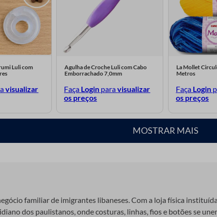
umi Luli com
Agulha de Croche Luli com Cabo
La Mollet Circu
res
Emborrachado 7,0mm
Metros
ra
visualizar
Faça
Login
para
visualizar
Faça
Login
p
os preços
os preços
MOSTRAR MAIS
gócio familiar de imigrantes libaneses. Com a loja física instituíd
iano dos paulistanos, onde costuras, linhas, fios e botões se unem