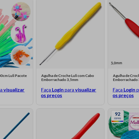
30cm Luli Pacote
Agulha de Croche Luli com Cabo
Agulha de Croc
Emborrachado 3,5mm
Emborrachado
ra
visualizar
Faça
Login
para
visualizar
Faça
Login
p
os preços
os preços
92
cores