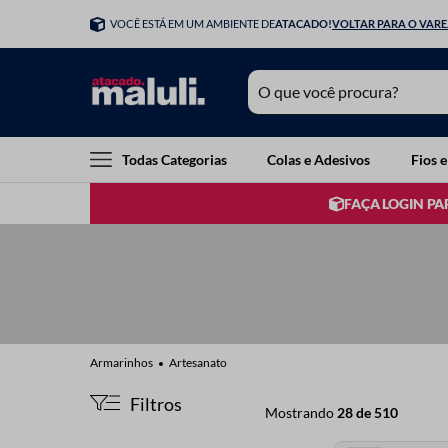
VOCÊ ESTÁ EM UM AMBIENTE DE
ATACADO!
VOLTAR PARA O VAR
O que você procura?
TERMOS MAIS BUSCADOS
Todas Categorias
Colas e Adesivos
Fios e
1
º
elastico
FAÇA LOGIN PA
2
º
botao
3
º
fita cetim
4
º
guipir
5
º
linha
6
º
agulha mao
Artesanato
7
º
agulha croche
Filtros
Mostrando
28 de 510
8
º
agulha