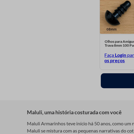
Craft 7148
Chantilly 7563
Brigadeiro 7569
Vermelho Vivo 541
Olhos para Amigur
Trava 8mm 100 Pa
Vermelho Escuro 508
Faça
Login
pa
Vermelho 36
os preços
Vermelho 110
Vermelho 1000
Verde Oliva 545
Verde Bandeira
Verde Bandeira 511
Maluli, uma história costurada com você
Verde Bandeira 34
Maluli Armarinhos teve início há 50 anos, como um ne
Maluli se mistura com as pequenas narrativas do cotid
Verde Agua Escuro