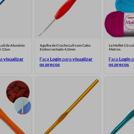
Luli de Aluminio
Agulha de Croche Luli com Cabo
La Mollet Circu
m 12un
Emborrachado 4,0mm
Metros
ra
visualizar
Faça
Login
para
visualizar
Faça
Login
p
os preços
os preços