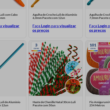
Luli com Cabo
Agulha de Croche Luli de Aluminio
Agulha de Croch
,5mm
6,0mm Pacote com 12un
7,0mm Pacote 
ra
visualizar
Faça
Login
para
visualizar
Faça
Login
p
os preços
os preços
3
101
cores
cores
Luli de Aluminio
Haste de Chenille Natal 30cm Luli
Fio Amigurumi 
m 12un
Pacote com 50un
254 Metros