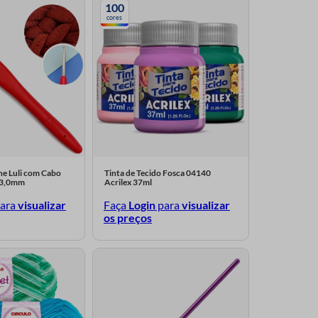
100
cores
he Luli com Cabo
Tinta de Tecido Fosca 04140
 3,0mm
Acrilex 37ml
ara
visualizar
Faça
Login
para
visualizar
os preços