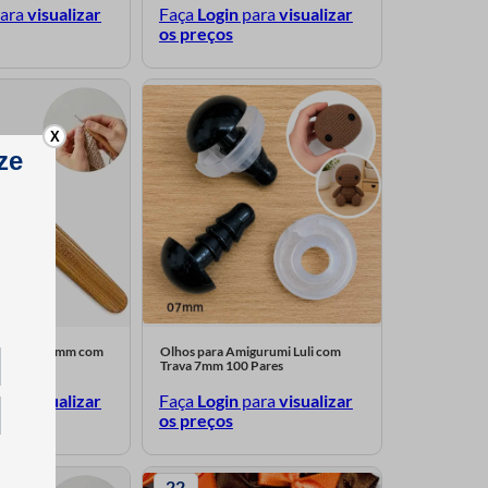
ara
visualizar
Faça
Login
para
visualizar
os preços
X
he Luli 3,5mm com
Olhos para Amigurumi Luli com
Trava 7mm 100 Pares
ara
visualizar
Faça
Login
para
visualizar
os preços
22