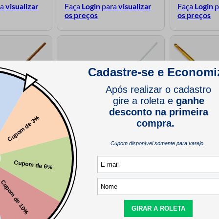
ra
visualizar
Faça
Login
para
visualizar
Faça
Login
p
os preços
os preços
Luli de Aluminio
Agulha de Croche Luli de Aluminio
Agulha de Croc
m 12un
2,0mm Pacote com 12un
Cabo de Bambu
ra
visualizar
Faça
Login
para
visualizar
Faça
Login
p
os preços
os preços
74