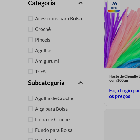
Categoria
26
9
º
tesoura
cores
10
º
luli
Acessorios para Bolsa
Crochê
Pinceis
Agulhas
Amigurumi
Tricô
Haste de Chenille 
com 100un
Subcategoria
Isopor
Faça
Login
pa
Linhas
os preços
Agulha de Crochê
Macramê
Alça para Bolsa
Auxiliares Pintura
Linha de Crochê
Olho para Artesanato
Fundo para Bolsa
Arames