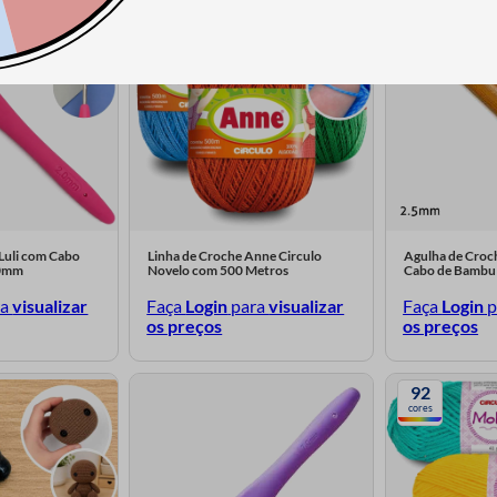
cores
Luli com Cabo
Linha de Croche Anne Circulo
Agulha de Croc
,0mm
Novelo com 500 Metros
Cabo de Bambu
ra
visualizar
Faça
Login
para
visualizar
Faça
Login
p
os preços
os preços
92
cores