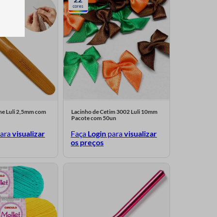
cores
he Luli 2,5mm com
Lacinho de Cetim 3002 Luli 10mm
Pacote com 50un
ara
visualizar
Faça
Login
para
visualizar
os preços