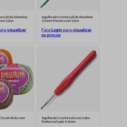
e Luli de Aluminio
Agulha de Croche Luli de Aluminio
com 12un
3,0mm Pacote com 12un
ara
visualizar
Faça
Login
para
visualizar
os preços
Circulo Rolo com
Agulha de Croche Luli com Cabo
Emborrachado 4,5mm