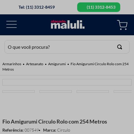
Tel: (11) 3312-8459
(11) 3312-8453
O que você procura?
TERMOS MAIS BUSCADOS
Artesanato
Amigurumi
Fio Amigurumi Circulo Rolo com 254
Metros
1
º
elastico
2
º
botao
3
º
fita cetim
4
º
guipir
5
º
linha
Fio Amigurumi Circulo Rolo com 254 Metros
6
º
agulha mao
Referência
:
007549
Circulo