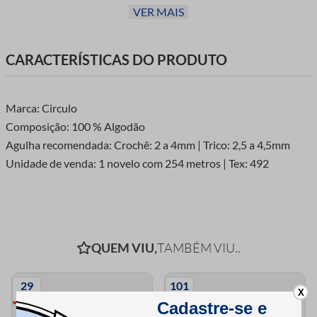
VER MAIS
mercerizado, proporcionando tanto a qualidade de um
acabamento brilhante quanto uma textura ideal para a
conservação do formato das suas obras. Com a sua espessura
CARACTERÍSTICAS DO PRODUTO
equilibrada, ele combina perfeitamente durabilidade e
suavidade, garantindo que cada ponto renda beleza e carinho
em suas peças artesanais.
Marca: Circulo
Composição: 100 % Algodão
Agulha recomendada: Crochê: 2 a 4mm | Trico: 2,5 a 4,5mm
Unidade de venda: 1 novelo com 254 metros | Tex: 492
QUEM VIU,
TAMBÉM VIU..
29
101
X
cores
cores