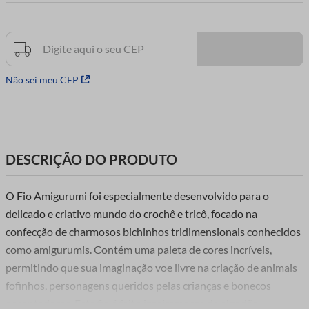
7
º
agulha croche
8
º
agulha
9
º
tesoura
10
º
luli
Não sei meu CEP
DESCRIÇÃO DO PRODUTO
O Fio Amigurumi foi especialmente desenvolvido para o
delicado e criativo mundo do crochê e tricô, focado na
confecção de charmosos bichinhos tridimensionais conhecidos
como amigurumis. Contém uma paleta de cores incríveis,
permitindo que sua imaginação voe livre na criação de animais
fofinhos, personagens queridos pelas crianças e bonecos
encantadores. Este fio é feito inteiramente de algodão