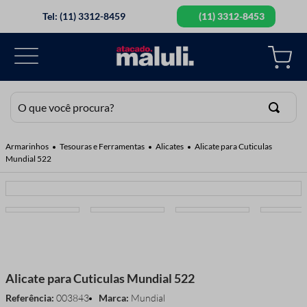
Tel: (11) 3312-8459
(11) 3312-8453
O que você procura?
TERMOS MAIS BUSCADOS
Tesouras e Ferramentas
Alicates
Alicate para Cuticulas
Mundial 522
1
º
botao
2
º
elastico
3
º
agulha mao
4
º
guipir
5
º
agulha
Alicate para Cuticulas Mundial 522
6
º
tesoura
Referência
:
003843
Mundial