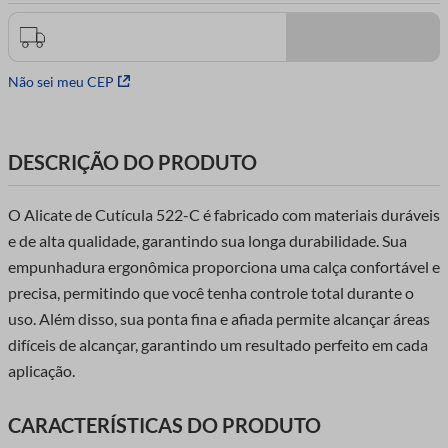
7
º
agulha croche
8
º
fita cetim
9
º
tesouras
Não sei meu CEP
10
º
entretela
DESCRIÇÃO DO PRODUTO
O Alicate de Cutícula 522-C é fabricado com materiais duráveis
e de alta qualidade, garantindo sua longa durabilidade. Sua
empunhadura ergonômica proporciona uma calça confortável e
precisa, permitindo que você tenha controle total durante o
uso. Além disso, sua ponta fina e afiada permite alcançar áreas
difíceis de alcançar, garantindo um resultado perfeito em cada
aplicação.
CARACTERÍSTICAS DO PRODUTO