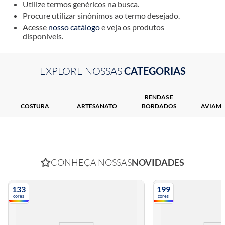
Utilize termos genéricos na busca.
7
º
agulha croche
Procure utilizar sinônimos ao termo desejado.
8
º
agulha
Acesse
nosso catálogo
e veja os produtos
disponíveis.
9
º
tesoura
10
º
luli
EXPLORE NOSSAS
CATEGORIAS
RENDAS E
COSTURA
ARTESANATO
BORDADOS
AVIAME
CONHEÇA NOSSAS
NOVIDADES
133
199
cores
cores