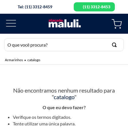
Tel: (11) 3312-8459
(11) 3312-8453
O que você procura?
catalogo
TERMOS MAIS BUSCADOS
1
º
elastico
OOPS!
2
º
botao
Não encontramos nenhum resultado para
3
º
fita cetim
"
catalogo
"
4
º
guipir
O que eu devo fazer?
5
º
linha
Verifique os termos digitados.
6
º
agulha mao
Tente utilizar uma única palavra.