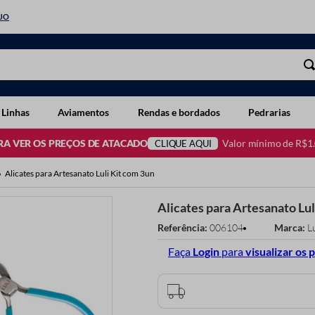
EJO
 Linhas
Aviamentos
Rendas e bordados
Pedrarias
Valor mínimo de R$1
RA VER OS PREÇOS DE ATACADO
CLIQUE AQUI
Alicates para Artesanato Luli Kit com 3un
Alicates para Artesanato Lul
Referência
:
006104
Lu
Faça
Login
para
visualizar
os 