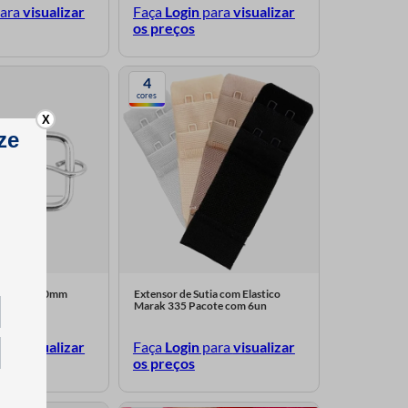
ara
visualizar
Faça
Login
para
visualizar
os preços
4
cores
X
olsa Luli 30mm
Extensor de Sutia com Elastico
un
Marak 335 Pacote com 6un
ara
visualizar
Faça
Login
para
visualizar
os preços