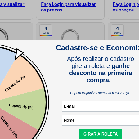
ra
visualizar
Faça
Login
para
visualizar
Faça
Login
p
os preços
os preços
4
4
cores
cores
m Luli Pacote
Fecho Lagosta com Argola de
Regulador de B
Chaveiro N6 2,5cm Luli Pacote com
Pacote com 10
10un
ra
visualizar
Faça
Login
para
visualizar
Faça
Login
p
os preços
os preços