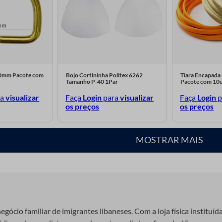
 30mm Pacote com
Bojo Cortininha Politex 6262
Tiara Encapada
Tamanho P-40 1Par
Pacote com 10
ra
visualizar
Faça
Login
para
visualizar
Faça
Login
p
os preços
os preços
MOSTRAR MAIS
gócio familiar de imigrantes libaneses. Com a loja física instituíd