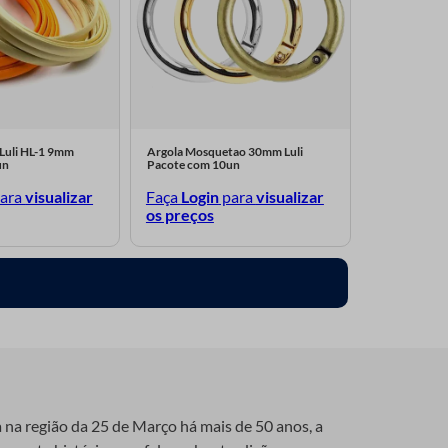
 Luli HL-1 9mm
Argola Mosquetao 30mm Luli
un
Pacote com 10un
ara
visualizar
Faça
Login
para
visualizar
os preços
a na região da 25 de Março há mais de 50 anos, a