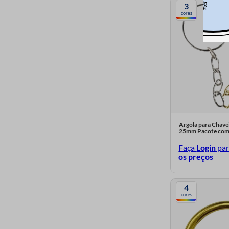
Mix 03
3
Corante Sintético
cores
Mix 01
Marrom 16
Marfim 02
Laranja Neon 23
Laranja 11
Cinza
Azul Turquesa 13
Argola para Chavei
25mm Pacote com
Azul Royal 18
Faça
Login
pa
Azul Medio 12
os preços
Azul Candy
4
Azul Bebe 17
cores
Amarelo Gema 10
Verde Bandeira 15