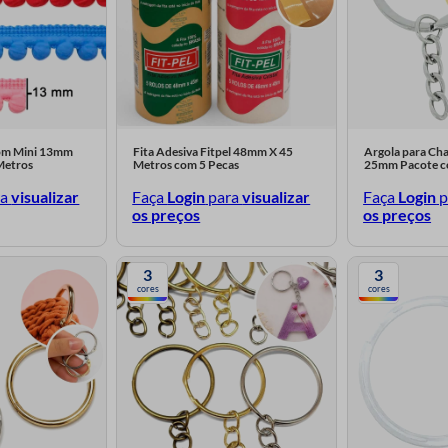
pom Mini 13mm
Fita Adesiva Fitpel 48mm X 45
Argola para Chav
Metros
Metros com 5 Pecas
25mm Pacote 
ra
visualizar
Faça
Login
para
visualizar
Faça
Login
p
os preços
os preços
3
3
cores
cores