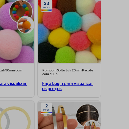
33
cores
Luli 30mm com
Pompom Solto Luli 20mm Pacote
com 50un
ara
visualizar
Faça
Login
para
visualizar
os preços
2
cores