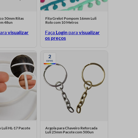
ico 50mm Ritas
Fita Grelot Pompom 16mm Luli
om 48un
Rolo com 10 Metros
ara
visualizar
Faça
Login
para
visualizar
os preços
2
cores
o Luli HL-17 Pacote
Argola para Chaveiro Reforcada
Luli 25mm Pacote com 500un