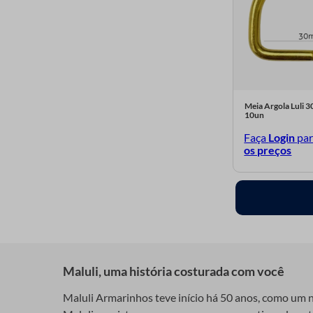
Mix 02
Marrom
MARFIM
Lilas 08
Meia Argola Luli
CROMADO
10un
Faça
Login
pa
Cerejeira
os preços
Candy Colors 01
Branca
Amarelo Ouro 09
Amarelo Candy
Rosa Pink
Maluli, uma história costurada com você
Azul Turquesa
Maluli Armarinhos teve início há 50 anos, como um ne
Verde Primavera 26