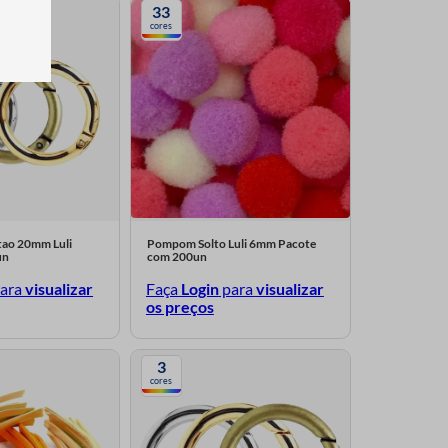
33
cores
tao 20mm Luli
Pompom Solto Luli 6mm Pacote
un
com 200un
ara
visualizar
Faça
Login
para
visualizar
os preços
3
cores