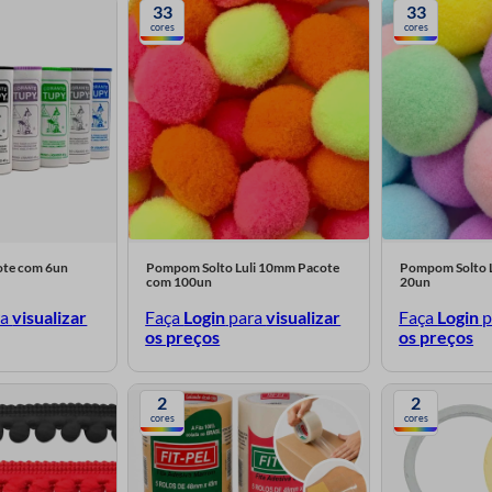
33
33
cores
cores
ote com 6un
Pompom Solto Luli 10mm Pacote
Pompom Solto 
com 100un
20un
ra
visualizar
Faça
Login
para
visualizar
Faça
Login
p
os preços
os preços
2
2
cores
cores