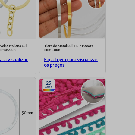
eiro Italiana Luli
Tiara de Metal Luli HL-7 Pacote
com 500un
com 10un
ara
visualizar
Faça
Login
para
visualizar
os preços
25
cores