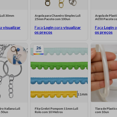
 Luli 30mm
Argola para Chaveiro Simples Luli
Argola de Plast
25mm Pacote com 100un
A050 Pacote c
ra
visualizar
Faça
Login
para
visualizar
Faça
Login
p
os preços
os preços
26
cores
ro Italiana Luli
Fita Grelot Pompom 11mm Luli
Tiara de Plastic
 50un
Rolo com 10 Metros
com 10un