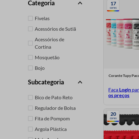
Categoria
17
9
º
ziper destacavel
cores
10
º
ziper
Fivelas
Acessórios de Sutiã
Acessórios de
Cortina
Mosquetão
Bojo
Corante Tupy Pac
Bico de Pato
Subcategoria
Pompom
Faça
Login
pa
os preços
Bico de Pato Reto
Argolas
Regulador de Bolsa
Etiquetas
20
Fita de Pompom
cores
Ponteira e Terminal
Argola Plástica
Fita Adesiva