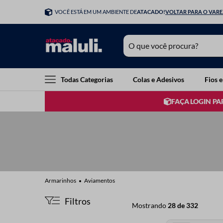
VOCÊ ESTÁ EM UM AMBIENTE DE
ATACADO!
VOLTAR PARA O VAR
O que você procura?
TERMOS MAIS BUSCADOS
Todas Categorias
Colas e Adesivos
Fios e
1
º
elastico
FAÇA LOGIN PA
2
º
botao
3
º
agulha mao
4
º
fita cetim
5
º
linha
6
º
agulha croche
Aviamentos
7
º
luli
Filtros
Mostrando
28 de 332
8
º
agulha