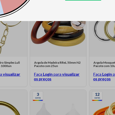
4
3
cores
cores
ro Simples Luli
Argola de Madeira RReL 50mm N2
Argola Mosque
 1000un
Pacote com 25un
Pacote com 10
ra
visualizar
Faça
Login
para
visualizar
Faça
Login
p
os preços
os preços
3
12
cores
cores