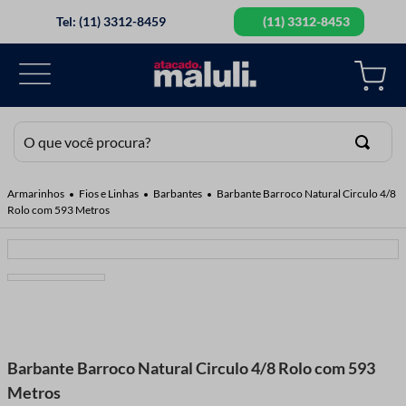
Tel: (11) 3312-8459
(11) 3312-8453
O que você procura?
TERMOS MAIS BUSCADOS
Fios e Linhas
Barbantes
Barbante Barroco Natural Circulo 4/8
Rolo com 593 Metros
1
º
botao
2
º
elastico
3
º
agulha mao
4
º
guipir
5
º
agulha
Barbante Barroco Natural Circulo 4/8 Rolo com 593
6
º
tesoura
Metros