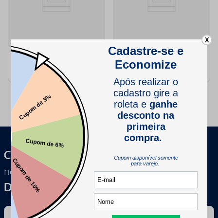
X
Barbante Supremo Especial N2
Barbante Fantasia EuroRoma
Rolo com 1695 Metros
N6 Rolo com 610 Metros
Cadastre-se e receba
novidades, dicas &
Descontos exclusivos