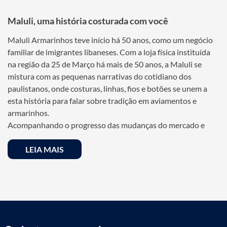
Maluli, uma história costurada com você
Maluli Armarinhos teve início há 50 anos, como um negócio
familiar de imigrantes libaneses. Com a loja física instituída
na região da 25 de Março há mais de 50 anos, a Maluli se
mistura com as pequenas narrativas do cotidiano dos
paulistanos, onde costuras, linhas, fios e botões se unem a
esta história para falar sobre tradição em aviamentos e
armarinhos.
Acompanhando o progresso das mudanças do mercado e
crescimento expansivo de seus clientes, a empresa hoje é
uma das maiores referências em loja de armarinhos, tanto no
LEIA MAIS
varejo como no atacado. Além disso, sua loja virtual é uma
das maiores do segmento, e que devido a sua qualidade e
tradição, também se tornou referência, sendo conhecida
como a “25 de Março on-line”.
Referência em armarinhos e aviamentos