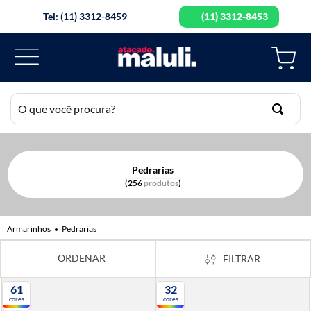
Tel: (11) 3312-8459
(11) 3312-8453
O que você procura?
TERMOS MAIS BUSCADOS
Pedrarias
1
º
botao
256
produtos
2
º
elastico
3
º
agulha mao
Pedrarias
4
º
guipir
FILTRAR
5
º
agulha
61
32
6
º
tesoura
cores
cores