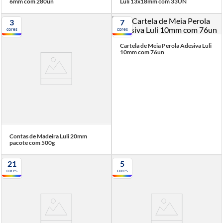
6mm com 280un
Luli 13x18mm com 33UN
3
7
cores
cores
Cartela de Meia Perola Adesiva Luli
10mm com 76un
Contas de Madeira Luli 20mm
pacote com 500g
21
5
cores
cores