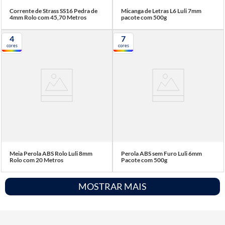
Corrente de Strass SS16 Pedra de
Micanga de Letras L6 Luli 7mm
4mm Rolo com 45,70 Metros
pacote com 500g
4
7
cores
cores
Meia Perola ABS Rolo Luli 8mm
Perola ABS sem Furo Luli 6mm
Rolo com 20 Metros
Pacote com 500g
MOSTRAR MAIS