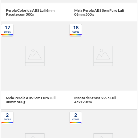
Perola Colorida ABS Luli 6mm
Meia Perola ABS Sem Furo Luli
Pacote com 500g
06mm 500g
17
18
cores
cores
Meia Perola ABS Sem Furo Luli
Manta de Strass SS6.5 Luli
08mm 500g
45x120cm
2
2
cores
cores