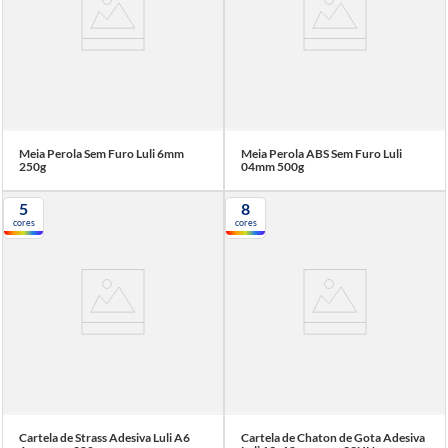
Meia Perola Sem Furo Luli 6mm
Meia Perola ABS Sem Furo Luli
250g
04mm 500g
5
8
cores
cores
Cartela de Strass Adesiva Luli A6
Cartela de Chaton de Gota Adesiva