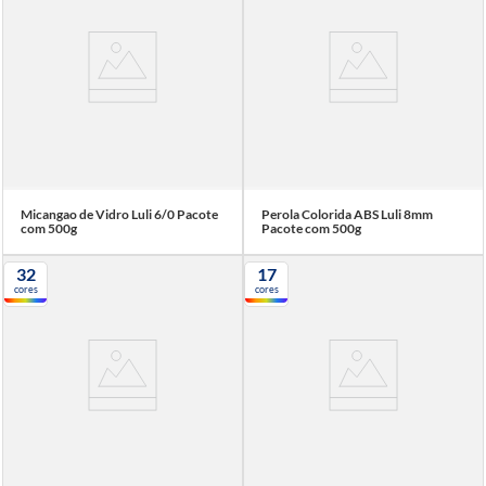
7
º
agulha croche
8
º
fita cetim
9
º
tesouras
10
º
linha costura
Micangao de Vidro Luli 6/0 Pacote
Perola Colorida ABS Luli 8mm
com 500g
Pacote com 500g
32
17
cores
cores