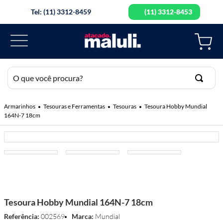
Tel: (11) 3312-8459
(11) 3312-8453
O que você procura?
TERMOS MAIS BUSCADOS
Tesouras e Ferramentas
Tesouras
Tesoura Hobby Mundial
164N-7 18cm
1
º
elastico
2
º
botao
3
º
fita cetim
4
º
guipir
5
º
linha
Tesoura Hobby Mundial 164N-7 18cm
6
º
agulha mao
Referência
:
002569
Mundial