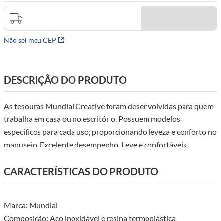
7
º
agulha croche
8
º
agulha
9
º
tesoura
Não sei meu CEP
10
º
luli
DESCRIÇÃO DO PRODUTO
As tesouras Mundial Creative foram desenvolvidas para quem
trabalha em casa ou no escritório. Possuem modelos
específicos para cada uso, proporcionando leveza e conforto no
manuseio. Excelente desempenho. Leve e confortáveis.
CARACTERÍSTICAS DO PRODUTO
Marca: Mundial
Composição: Aço inoxidável e resina termoplástica