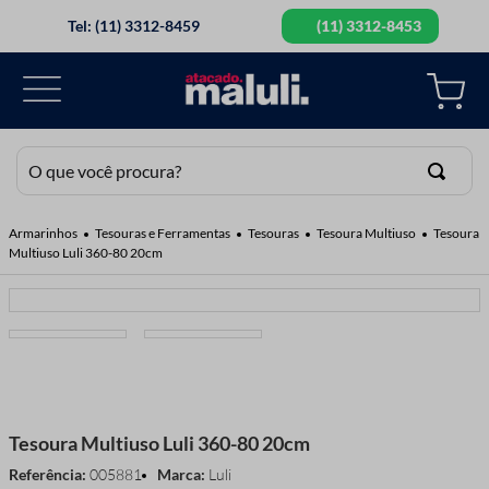
Tel: (11) 3312-8459
(11) 3312-8453
O que você procura?
TERMOS MAIS BUSCADOS
Tesouras e Ferramentas
Tesouras
Tesoura Multiuso
Tesoura
Multiuso Luli 360-80 20cm
1
º
elastico
2
º
botao
3
º
fita cetim
4
º
guipir
5
º
linha
Tesoura Multiuso Luli 360-80 20cm
6
º
agulha mao
Referência
:
005881
Luli