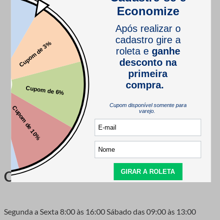
resultado lindo.
Pra você
Minha Conta
Meus Pedidos
Dúvidas
FAQ
Prazos de entrega
Troca e Devoluções
Formas de Pagamento
Fale Conosco
Links Úteis
Eventos
Catalogo de produtos
Central de Atendimento
Segunda a Sexta 8:00 às 16:00 Sábado das 09:00 às 13:00