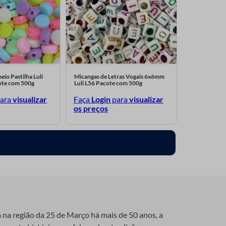
io Pastilha Luli
Micangas de Letras Vogais 6x6mm
te com 500g
Luli L56 Pacote com 500g
ara
visualizar
Faça
Login
para
visualizar
os preços
a na região da 25 de Março há mais de 50 anos, a