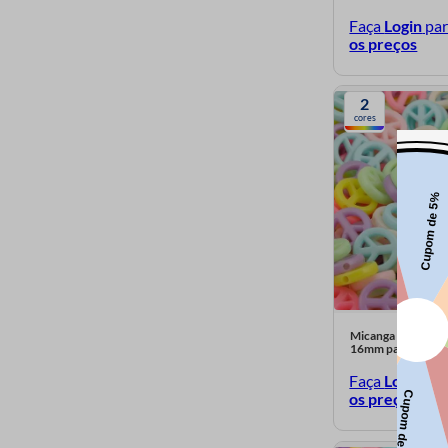
Branco 41
Faça
Login
pa
os preços
Bege K85
Azul
2
cores
Azul Royal 48
Azul Royal 28
Azul K70
Vermelho 25
Transparente
Silver
Rosa Chiclete K65
Micanga Entremeio
16mm pacote com
Opaque Black
Faça
Login
pa
Azul 43B
os preços
Azul 146