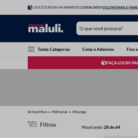
VOCÊ ESTÁ EM UM AMBIENTE DE
ATACADO!
VOLTAR PARA O VAR
O que você procura?
TERMOS MAIS BUSCADOS
Todas Categorias
Colas e Adesivos
Fios e
1
º
elastico
FAÇA LOGIN PA
2
º
botao
3
º
agulha mao
4
º
fita cetim
5
º
linha
6
º
agulha croche
Pedrarias
Miçanga
7
º
luli
Filtros
Mostrando
28 de 64
8
º
agulha