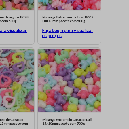
eio Irregular B028
Micanga Entremeio de Urso B007
e com 500g
Luli 13mm pacote com 500g
ara
visualizar
Faça
Login
para
visualizar
os preços
eio de Coracao
Micanga Entremeio Coracao Luli
0x15mm pacote com
15x10mm pacote com 500g