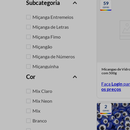
Subcategoria
59
9
º
ziper destacavel
cores
10
º
ziper
Miçanga Entremeios
Miçanga de Letras
Miçanga Fimo
Miçangão
Miçanga de Números
Miçanguinha
Micangao de Vidro
com 500g
Cor
Miçangão Plástico
Faça
Login
pa
os preços
Mix Claro
Mix Neon
2
Mix
cores
Branco