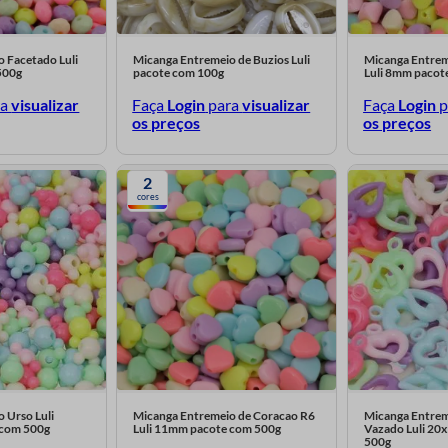
 Facetado Luli
Micanga Entremeio de Buzios Luli
Micanga Entrem
500g
pacote com 100g
Luli 8mm pacot
ra
visualizar
Faça
Login
para
visualizar
Faça
Login
p
os preços
os preços
2
cores
 Urso Luli
Micanga Entremeio de Coracao R6
Micanga Entrem
com 500g
Luli 11mm pacote com 500g
Vazado Luli 2
500g