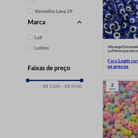
.
Vermelho Lava 29
Marca
Verde Pistache 44
Verde Pistache 24
Luli
Verde Oliva K76
Micanga Entremei
Lulitex
Luli 8mm pacote 
Verde 51A
Faça
Login
pa
Verde 30
os preços
Faixas de preço
Roxo K11
Rosa Pink K02
2
R$ 13,00
–
R$ 99,00
cores
Rosa F251
Rosa F250
Rosa F249
Preto
Preto 49