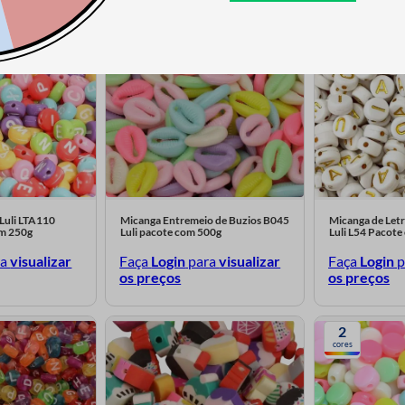
2
cores
 Luli LTA110
Micanga Entremeio de Buzios B045
Micanga de Let
m 250g
Luli pacote com 500g
Luli L54 Pacot
ra
visualizar
Faça
Login
para
visualizar
Faça
Login
p
os preços
os preços
2
cores