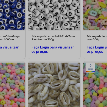
o de Olho Grego
Micanga de Letras Luli L61 4x7mm
Micanga de Letr
com 1000un
Pacote com 500g
com 500g
ra
visualizar
Faça
Login
para
visualizar
Faça
Login
p
os preços
os preços
2
cores