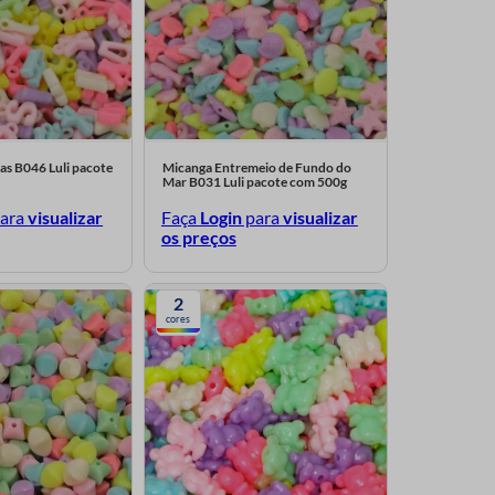
as B046 Luli pacote
Micanga Entremeio de Fundo do
Mar B031 Luli pacote com 500g
ara
visualizar
Faça
Login
para
visualizar
os preços
2
cores