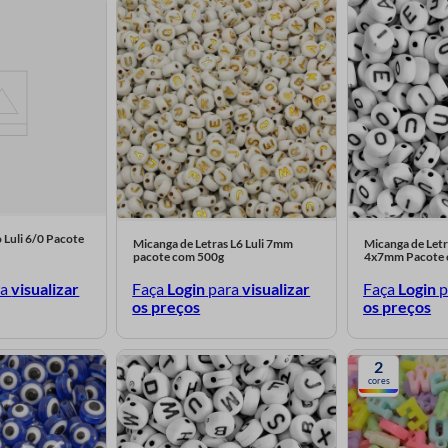
 Luli 6/0 Pacote
Micanga de Letras L6 Luli 7mm
Micanga de Letr
pacote com 500g
4x7mm Pacote 
ra
visualizar
Faça
Login
para
visualizar
Faça
Login
p
os preços
os preços
2
cores