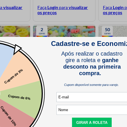
ra
visualizar
Faça
Login
para
visualizar
Faça
Login
p
os preços
os preços
2
50
cores
cores
 da Paz R10 Luli
Micanga Entremeio de Cruz R7 Luli
Micanguinha de 
 500g
16mm pacote com 500g
Pacote com 50
ra
visualizar
Faça
Login
para
visualizar
Faça
Login
p
os preços
os preços