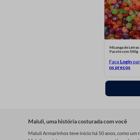
Amarelo banana 42
Azul bebe 43
Vermelho telha 45
Verde bandeira 47
Branco perolado 121
Micanga de Letras
Pacote com 500g
Preto metalizado 129
Faça
Login
pa
Chiclete irisado 145
os preços
Rosa bebe 151
Maluli, uma história costurada com você
Maluli Armarinhos teve início há 50 anos, como um ne