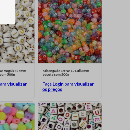
ras Vogais 4x7mm
Micanga de Letras L2 Luli 6mm
e com 500g
pacote com 500g
ara
visualizar
Faça
Login
para
visualizar
os preços