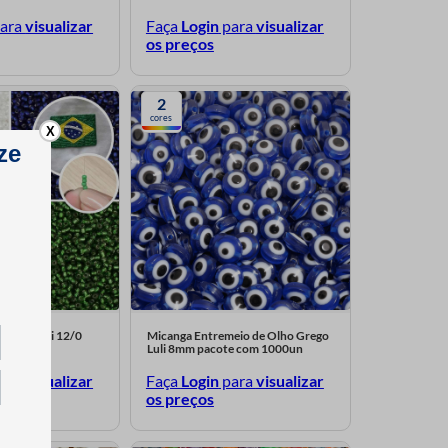
ara
visualizar
Faça
Login
para
visualizar
os preços
2
cores
X
Vidro Luli 12/0
Micanga Entremeio de Olho Grego
0g
Luli 8mm pacote com 1000un
ara
visualizar
Faça
Login
para
visualizar
os preços