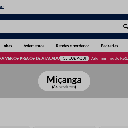
EJO
 Linhas
Aviamentos
Rendas e bordados
Pedrarias
Valor mínimo de R$1
RA VER OS PREÇOS DE ATACADO
CLIQUE AQUI
Miçanga
64
produtos