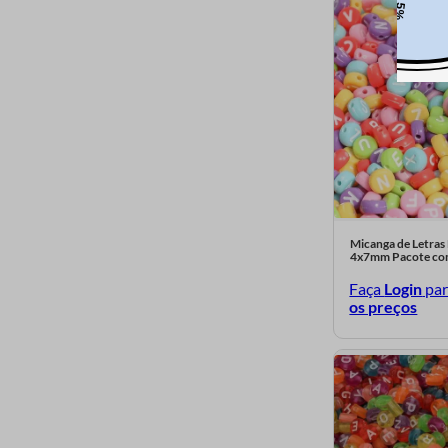
Abobora K50B
Verde esmeralda K08
Vermelho melancia
K23
Ouro velho K74
Verde piscina K113
Rosa neon Y07
Vermelho neon Y08
Micanga de Letras
4x7mm Pacote co
Verde neon Y10
Faça
Login
pa
os preços
Amarelo gema K42
Amarelo neon Y02
Azul piscina 23
Verde bandeira 27