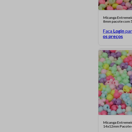
Pessego F254
Micanga Entremeio
Ouro 22C
8mm pacote com 
Nude K110
Faça
Login
pa
os preços
Mix Escuro 603
Marrom 46
Lilas L102
Lilas 150
Laranja 50
Irisado 161
Dourado 22
Cristal 21
Bronze K75
Micanga Entremeio
14x12mm Pacote 
Branco e Preto