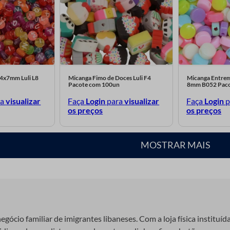
 4x7mm Luli L8
Micanga Fimo de Doces Luli F4
Micanga Entreme
Pacote com 100un
8mm B052 Paco
ra
visualizar
Faça
Login
para
visualizar
Faça
Login
p
os preços
os preços
MOSTRAR MAIS
gócio familiar de imigrantes libaneses. Com a loja física instituíd