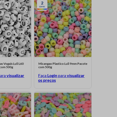
2
cores
as Vogais Luli L60
Micangao Plastico Luli 9mm Pacote
com 500g
com 500g
ara
visualizar
Faça
Login
para
visualizar
os preços